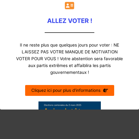
ALLEZ VOTER !
Il ne reste plus que quelques jours pour voter : NE
LAISSEZ PAS VOTRE MANQUE DE MOTIVATION
VOTER POUR VOUS ! Votre abstention sera favorable
aux partis extrêmes et affaiblira les partis
gouvernementaux !
Candidat JDC au Conseil National
Cliquez ici pour plus d'informations
Animateur de la présentation des candidats