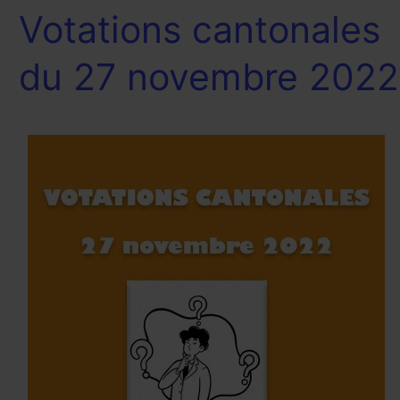
Votations cantonales
Votations
cantonales
du
du 27 novembre 2022
27
novembre
2022