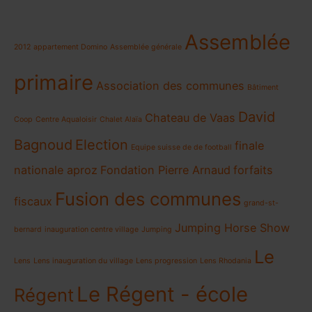
Assemblée
2012
appartement Domino
Assemblée générale
primaire
Association des communes
Bâtiment
David
Chateau de Vaas
Coop
Centre Aqualoisir
Chalet Alaïa
Bagnoud
Election
finale
Equipe suisse de de football
nationale aproz
Fondation Pierre Arnaud
forfaits
Fusion des communes
fiscaux
grand-st-
Jumping Horse Show
bernard
inauguration centre village
Jumping
Le
Lens
Lens inauguration du village
Lens progression
Lens Rhodania
Le Régent - école
Régent