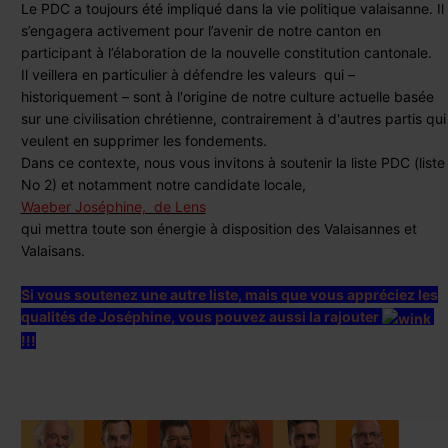
liste
Le PDC a toujours été impliqué dans la vie politique valaisanne. Il
No
s’engagera activement pour l’avenir de notre canton en
2
participant à l’élaboration de la nouvelle constitution cantonale.
!!!
Il veillera en particulier à défendre les valeurs qui –
historiquement – sont à l'origine de notre culture actuelle basée
sur une civilisation chrétienne, contrairement à d'autres partis qui
veulent en supprimer les fondements.
Dans ce contexte, nous vous invitons à soutenir la liste PDC (liste
No 2) et notamment notre candidate locale,
Waeber Joséphine, de Lens
qui mettra toute son énergie à disposition des Valaisannes et
Valaisans.
Si vous soutenez une autre liste, mais que vous appréciez les
qualités de Joséphine, vous pouvez aussi la rajouter
!!!