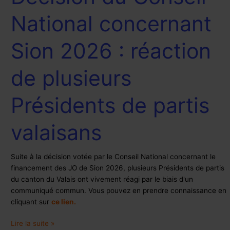
Conseil
National concernant
National
concernant
Sion 2026 : réaction
Sion
2026
:
de plusieurs
réaction
de
Présidents de partis
plusieurs
Présidents
de
valaisans
partis
valaisans
Suite à la décision votée par le Conseil National concernant le
financement des JO de Sion 2026, plusieurs Présidents de partis
du canton du Valais ont vivement réagi par le biais d'un
communiqué commun. Vous pouvez en prendre connaissance en
cliquant sur
ce lien.
Lire la suite »