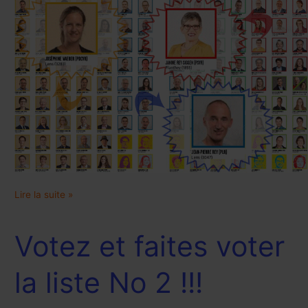
Lire la suite »
Votez et faites voter
Votez
et
faites
la liste No 2 !!!
voter
la