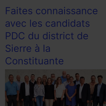
Faites connaissance
Faites
connaissance
avec
avec les candidats
les
candidats
PDC du district de
PDC
du
district
Sierre à la
de
Sierre
Constituante
à
la
Constituante