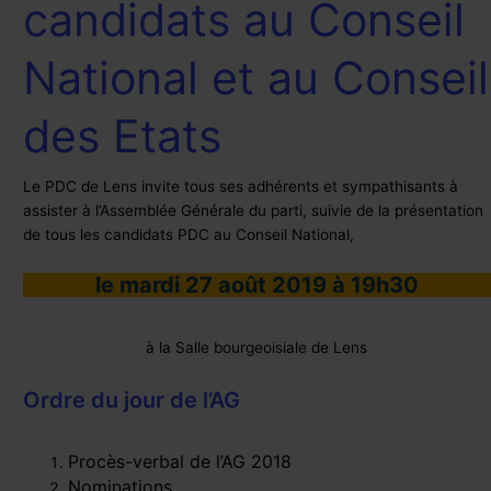
candidats au Conseil
candidats
au
Conseil
National et au Conseil
National
et
des Etats
au
Conseil
des
Le PDC de Lens invite tous ses adhérents et sympathisants à
Etats
assister à l’Assemblée Générale du parti, suivie de la présentation
de tous les candidats PDC au Conseil National,
le mardi 27 août 2019 à 19h30
à la Salle bourgeoisiale de Lens
Ordre du jour de l’AG
Procès-verbal de l’AG 2018
Nominations