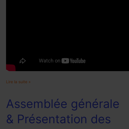
Lire la suite »
Assemblée générale
Assemblée
générale
&
& Présentation des
Présentation
des