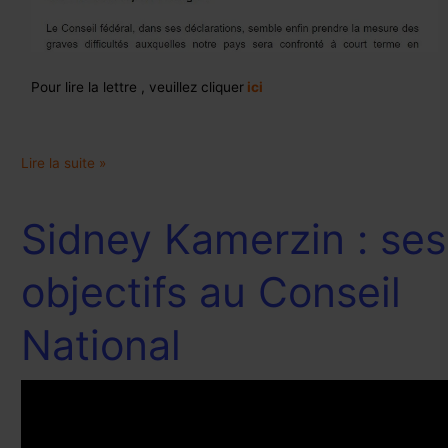
Pour lire la lettre , veuillez cliquer
ici
Lire la suite »
Sidney Kamerzin : ses
Sidney
Kamerzin
:
objectifs au Conseil
ses
objectifs
National
au
Conseil
National