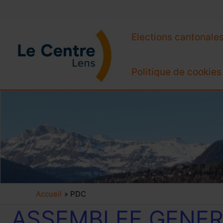
Aller
Elections cantonale
au
contenu
Politique de cookies
Accueil
PDC
ASSEMBLEE
ASSEMBLEE GENER
GENERALE