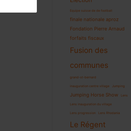
Election
Equipe suisse de de football
finale nationale aproz
Fondation Pierre Arnaud
forfaits fiscaux
Fusion des
communes
grand-st-bernard
inauguration centre village
Jumping
Jumping Horse Show
Lens
Lens inauguration du village
Lens progression
Lens Rhodania
Le Régent