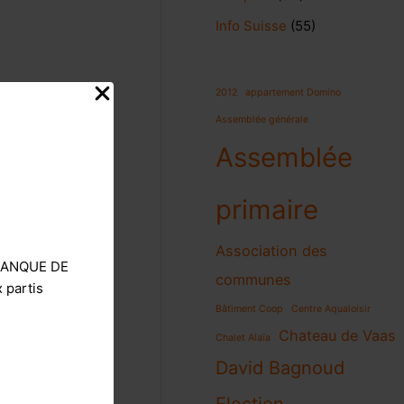
Info Suisse
(55)
2012
appartement Domino
Assemblée générale
Assemblée
primaire
Association des
E MANQUE DE
communes
 partis
Bâtiment Coop
Centre Aqualoisir
Chateau de Vaas
Chalet Alaïa
David Bagnoud