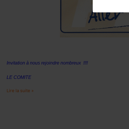
Invitation à nous rejoindre nombreux !!!!
LE COMITE
Lire la suite »