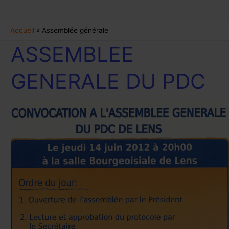
Aller
R
Accueil
Assemblée générale
au
e
ASSEMBLEE
ASSEMBLEE
contenu
c
GENERALE
h
DU
GENERALE DU PDC
PDC
e
r
c
h
e