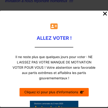
Invitation à nous rejoindre nombreux !!!!
LE COMITE
Lire la suite »
ALLEZ VOTER !
Catégories
Il ne reste plus que quelques jours pour voter : NE
LAISSEZ PAS VOTRE MANQUE DE MOTIVATION
VOTER POUR VOUS ! Votre abstention sera favorable
Actualite ACCM
(12)
aux partis extrêmes et affaiblira les partis
Actualité Canton
(30)
gouvernementaux !
Actualité commune/conseil
(58)
Elections
(4)
Cliquez ici pour plus d'informations
Info cantonale
(24)
Info élections
(55)