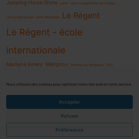
Jumping Horse Show
Lens
Lens inauguration du village
Le Régent
Lens progression
Lens Rhodania
Le Régent - école
internationale
Marilyne Emery
Mérignou
Parking du Rhodania
PDC
PDC Section Lens
Philippe Morard
Nous utilisons des cookies pour optimiser notre site web et notre service.
Pierre-Paul Nanchen
Résidence secondaire
voeux
Accepter
Refuser
Politique de confidentialité
Préférences
Copyright © 2026 | | Powered by
Thème WordPress Astra