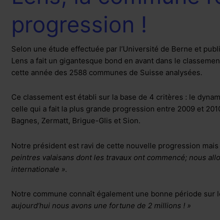
commune
progression !
réalisant
la
plus
Selon une étude effectuée par l’Université de Berne et pu
forte
Lens a fait un gigantesque bond en avant dans le classem
progression
cette année des 2588 communes de Suisse analysées.
!
Ce classement est établi sur la base de 4 critères : le dynam
celle qui a fait la plus grande progression entre 2009 et 20
Bagnes, Zermatt, Brigue-Glis et Sion.
Notre président est ravi de cette nouvelle progression mais
peintres valaisans dont les travaux ont commencé; nous allo
internationale ».
Notre commune connaît également une bonne période sur le p
aujourd’hui nous avons une fortune de 2 millions ! »