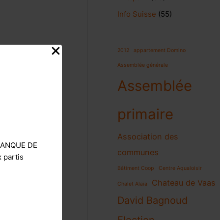
Info Suisse
(55)
2012
appartement Domino
Assemblée générale
Assemblée
primaire
Association des
E MANQUE DE
communes
 partis
Bâtiment Coop
Centre Aqualoisir
Chateau de Vaas
Chalet Alaïa
David Bagnoud