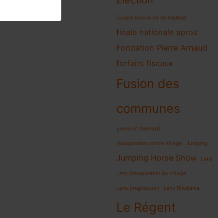
Election
Equipe suisse de de football
finale nationale aproz
Fondation Pierre Arnaud
forfaits fiscaux
Fusion des
communes
grand-st-bernard
inauguration centre village
Jumping
Jumping Horse Show
Lens
Lens inauguration du village
Lens progression
Lens Rhodania
Le Régent