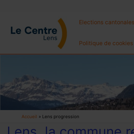
Aller
Elections cantonale
au
contenu
Politique de cookies
Accueil
Lens progression
Lens,
Lens, la commune réa
la