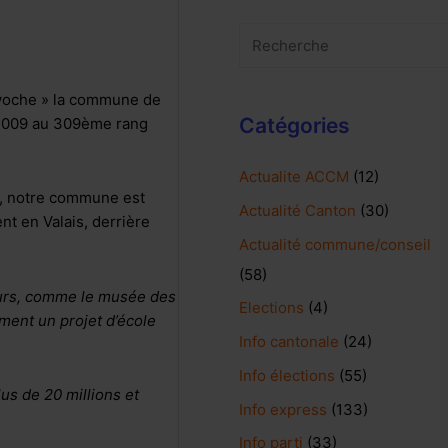
twoche » la commune de
Catégories
 2009 au 309ème rang
Actualite ACCM
(12)
it, notre commune est
Actualité Canton
(30)
nt en Valais, derrière
Actualité commune/conseil
(58)
urs, comme le musée des
Elections
(4)
ment un projet d’école
Info cantonale
(24)
Info élections
(55)
us de 20 millions et
Info express
(133)
Info parti
(33)