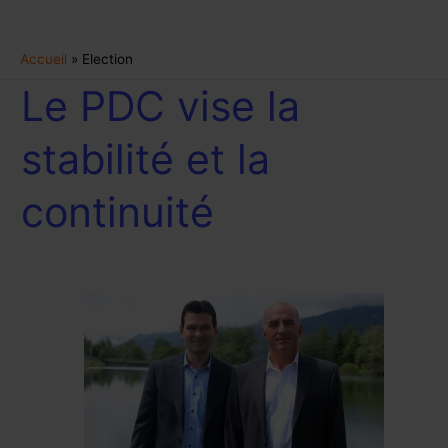
Aller
R
Accueil
Election
au
e
Le PDC vise la
Le
contenu
c
PDC
h
vise
stabilité et la
la
e
stabilité
r
continuité
et
c
la
h
continuité
e