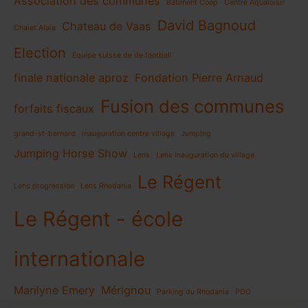
Association des communes
Bâtiment Coop
Centre Aqualoisir
David Bagnoud
Chateau de Vaas
Chalet Alaïa
Election
Equipe suisse de de football
finale nationale aproz
Fondation Pierre Arnaud
Fusion des communes
forfaits fiscaux
grand-st-bernard
inauguration centre village
Jumping
Jumping Horse Show
Lens
Lens inauguration du village
Le Régent
Lens progression
Lens Rhodania
Le Régent - école
internationale
Marilyne Emery
Mérignou
Parking du Rhodania
PDC